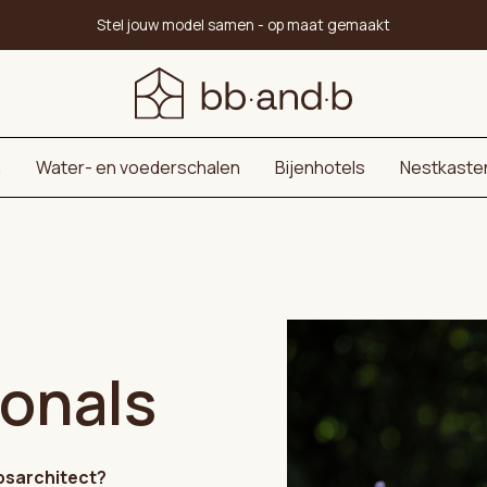
Stel jouw model samen - op maat gemaakt
n
Water- en voederschalen
Bijenhotels
Nestkaste
onals
apsarchitect?