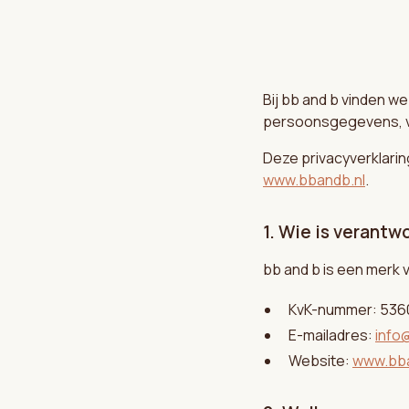
Bij bb and b vinden we
persoonsgegevens, vo
Deze privacyverklari
www.bbandb.nl
.
1. Wie is verant
bb and b is een merk v
KvK-nummer: 536
E-mailadres:
info
Website:
www.bba