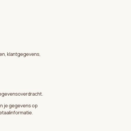
gen, klantgegevens,
egevensoverdracht.
en je gegevens op
etaalinformatie.