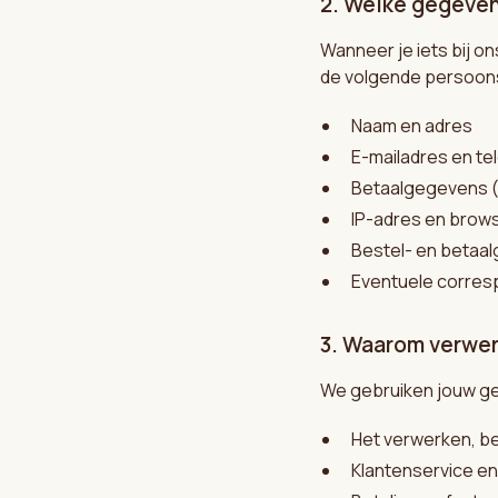
2. Welke gegeve
Wanneer je iets bij o
de volgende persoo
Naam en adres
E-mailadres en t
Betaalgegevens (
IP-adres en brow
Bestel- en betaa
Eventuele corresp
3. Waarom verwe
We gebruiken jouw g
Het verwerken, b
Klantenservice en