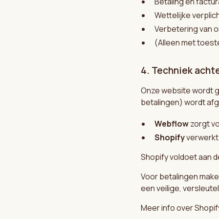
Betaling en factur
Wettelijke verplic
Verbetering van 
(Alleen met toest
4. Techniek acht
Onze website wordt g
betalingen) wordt af
Webflow
zorgt vo
Shopify
verwerkt 
Shopify voldoet aan d
Voor betalingen make
een veilige, versleut
Meer info over Shopif