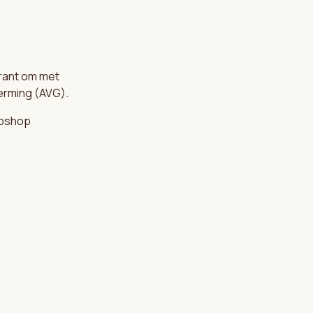
arant om met
erming (AVG).
ebshop