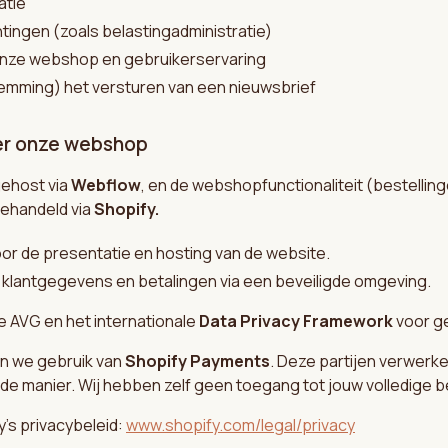
atie
htingen (zoals belastingadministratie)
onze webshop en gebruikerservaring
emming) het versturen van een nieuwsbrief
er onze webshop
ehost via
Webflow
, en de webshopfunctionaliteit (bestellin
gehandeld via
Shopify.
or de presentatie en hosting van de website.
klantgegevens en betalingen via een beveiligde omgeving.
e AVG en het internationale
Data Privacy Framework
voor g
n we gebruik van
Shopify Payments
. Deze partijen verwerk
elde manier. Wij hebben zelf geen toegang tot jouw volledige b
y’s privacybeleid:
www.shopify.com/legal/privacy