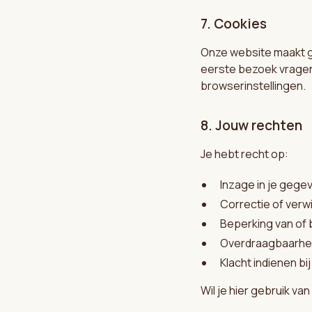
7. Cookies
Onze website maakt g
eerste bezoek vragen 
browserinstellingen.
8. Jouw rechten
Je hebt recht op:
Inzage in je gege
Correctie of verw
Beperking van of
Overdraagbaarhei
Klacht indienen b
Wil je hier gebruik va