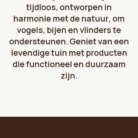
de ontvanger wordt gemaild?
Klik hier.
t
i
j
d
l
o
o
s
,
o
n
t
w
o
r
p
e
n
i
n
h
a
r
m
o
n
i
e
m
e
t
d
e
n
a
t
u
u
r
,
o
m
v
o
g
e
l
s
,
b
i
j
e
n
e
n
v
l
i
n
d
e
r
s
t
e
o
n
d
e
r
s
t
e
u
n
e
n
.
G
e
n
i
e
t
v
a
n
e
e
n
l
e
v
e
n
d
i
g
e
t
u
i
n
m
e
t
p
r
o
d
u
c
t
e
n
d
i
e
f
u
n
c
t
i
o
n
e
e
l
e
n
d
u
u
r
z
a
a
m
z
i
j
n
.